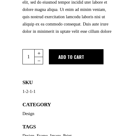
elit, sed do eiusmod tempor incidid uter labore et
dolore magna aliqua. Ut enim ad minim veniam,
quis nostrud exercitation lamcodu laboris nisi ut
aliquip ex ea commodo consequat. Duis aute irure
dolor in minimerit in uptate velit esse cillum dolore
Quantity
ADD TO CART
SKU
1-2-1-1
CATEGORY
Design
TAGS
Design
,
Frame
,
Image
,
Print