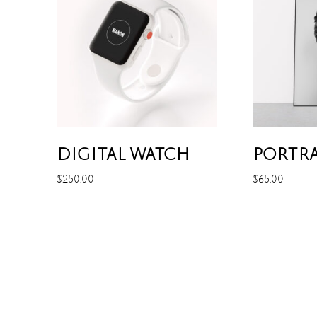
DIGITAL WATCH
PORTRA
$
250.00
$
65.00