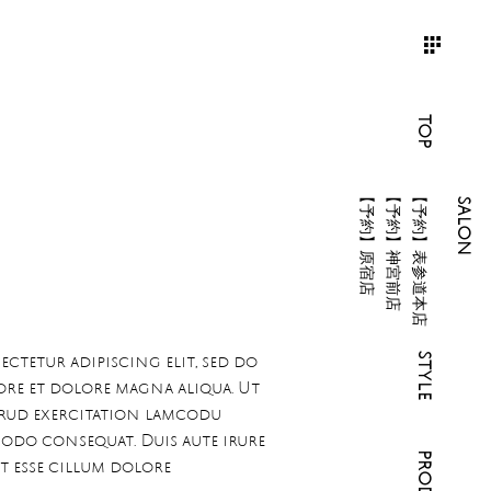
TOP
【予約】原宿店
【予約】神宮前店
【予約】表参道本店
SALON
STYLE
ctetur adipiscing elit, sed do
ore et dolore magna aliqua. Ut
trud exercitation lamcodu
modo consequat. Duis aute irure
t esse cillum dolore