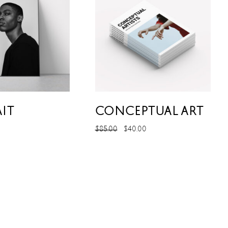
IT
CONCEPTUAL ART
$
85.00
$
40.00