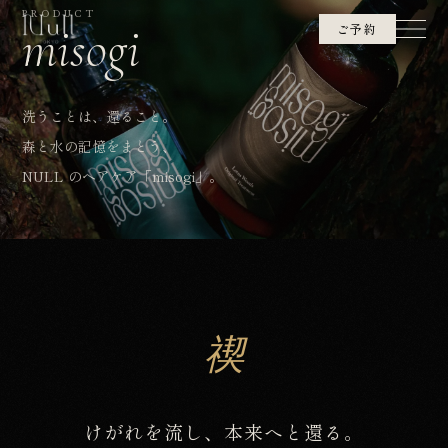
PRODUCT
misogi
ご予約
洗うことは、還ること。
森と水の記憶をまとう、
NULL のヘアケア「misogi」。
禊
けがれを流し、本来へと還る。