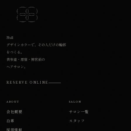
ご予約する
RESERVE
Null
会社概要
デザインカラーで、その人だけの輪郭
ABOUT
Omotesando
サロン
をつくる。
SALON
表参道・原宿・神宮前の
→
表参道本店
ヘアサロン。
表参道駅 A1出口 徒歩1分
サロン一覧
スタッフ一覧
プロダクト
RESERVE ONLINE
PRODUCT
採用情報
Harajuku
RECRUIT
ABOUT
SALON
→
原宿店
null community
会社概要
サロン一覧
原宿駅 / 明治神宮前駅2番出口 徒歩2分
沿革
スタッフ
採用情報