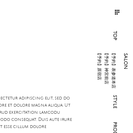
TOP
【予約】原宿店
【予約】神宮前店
【予約】表参道本店
SALON
STYLE
ctetur adipiscing elit, sed do
ore et dolore magna aliqua. Ut
trud exercitation lamcodu
modo consequat. Duis aute irure
t esse cillum dolore