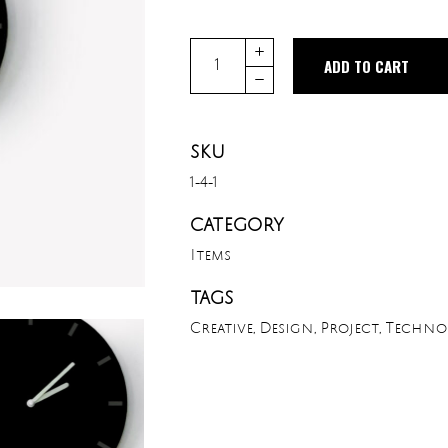
Quantity
ADD TO CART
SKU
1-4-1
CATEGORY
Items
TAGS
Creative
,
Design
,
Project
,
Techno