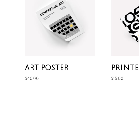
ART POSTER
PRINTE
$
40.00
$
15.00