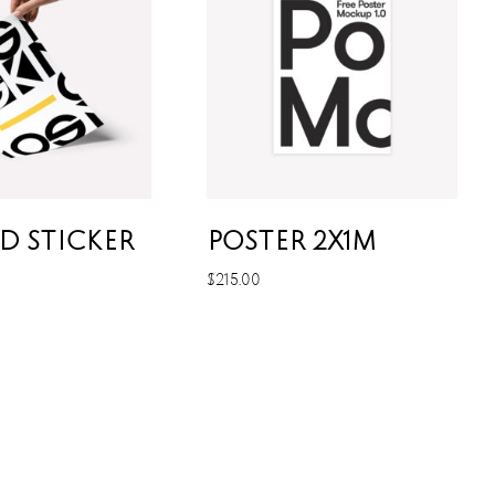
D STICKER
POSTER 2X1M
$
215.00